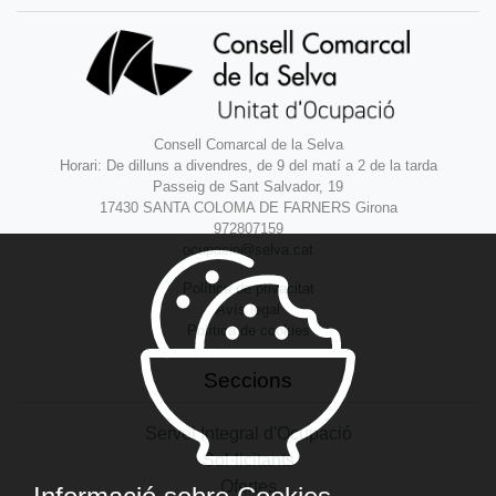
Consell Comarcal de la Selva
Horari: De dilluns a divendres, de 9 del matí a 2 de la tarda
Passeig de Sant Salvador, 19
17430 SANTA COLOMA DE FARNERS Girona
972807159
ocupacio@selva.cat
Política de privacitat
Avís legal
Política de cookies
Seccions
Servei Integral d'Ocupació
Sol·licitants
Ofertes