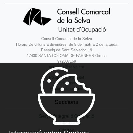
Consell Comarcal de la Selva
Horari: De dilluns a divendres, de 9 del matí a 2 de la tarda
Passeig de Sant Salvador, 19
17430 SANTA COLOMA DE FARNERS Girona
972807159
ocupacio@selva.cat
Política de privacitat
Avís legal
Política de cookies
Seccions
Servei Integral d'Ocupació
Sol·licitants
Ofertes