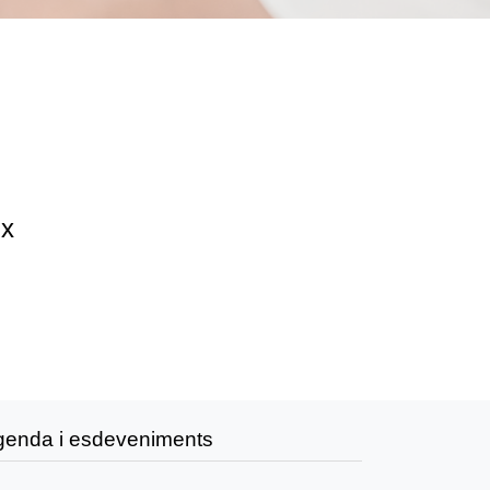
ix
genda i esdeveniments