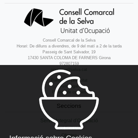
Consell Comarcal de la Selva
Horari: De dilluns a divendres, de 9 del matí a 2 de la tarda
Passeig de Sant Salvador, 19
17430 SANTA COLOMA DE FARNERS Girona
972807159
ocupacio@selva.cat
Política de privacitat
Avís legal
Política de cookies
Seccions
Servei Integral d'Ocupació
Sol·licitants
Ofertes