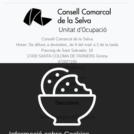
Consell Comarcal de la Selva
Horari: De dilluns a divendres, de 9 del matí a 2 de la tarda
Passeig de Sant Salvador, 19
17430 SANTA COLOMA DE FARNERS Girona
972807159
ocupacio@selva.cat
Política de privacitat
Avís legal
Política de cookies
Seccions
Servei Integral d'Ocupació
Sol·licitants
Ofertes