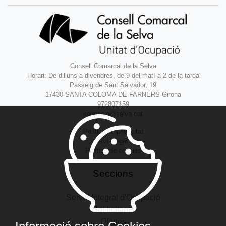
Consell Comarcal de la Selva
Horari: De dilluns a divendres, de 9 del matí a 2 de la tarda
Passeig de Sant Salvador, 19
17430 SANTA COLOMA DE FARNERS Girona
972807159
ocupacio@selva.cat
Política de privacitat
Avís legal
Política de cookies
Seccions
Servei Integral d'Ocupació
Sol·licitants
Ofertes