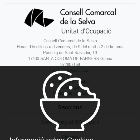
Consell Comarcal de la Selva
Horari: De dilluns a divendres, de 9 del matí a 2 de la tarda
Passeig de Sant Salvador, 19
17430 SANTA COLOMA DE FARNERS Girona
972807159
ocupacio@selva.cat
Política de privacitat
Avís legal
Política de cookies
Seccions
Servei Integral d'Ocupació
Sol·licitants
Ofertes