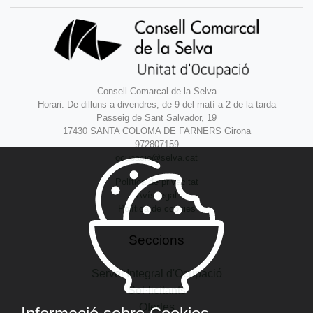
Consell Comarcal de la Selva
Horari: De dilluns a divendres, de 9 del matí a 2 de la tarda
Passeig de Sant Salvador, 19
17430 SANTA COLOMA DE FARNERS Girona
972807159
ocupacio@selva.cat
Política de privacitat
Avís legal
Política de cookies
Seccions
Servei Integral d'Ocupació
Sol·licitants
Ofertes