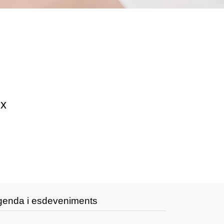
ix
genda i esdeveniments