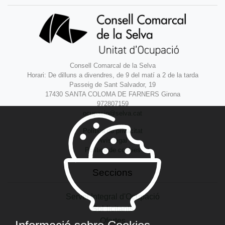
Consell Comarcal de la Selva
Horari: De dilluns a divendres, de 9 del matí a 2 de la tarda
Passeig de Sant Salvador, 19
17430 SANTA COLOMA DE FARNERS Girona
972807159
ocupacio@selva.cat
Política de privacitat
Avís legal
Política de cookies
Seccions
Servei Integral d'Ocupació
Sol·licitants
Ofertes