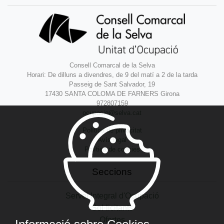
Consell Comarcal de la Selva
Horari: De dilluns a divendres, de 9 del matí a 2 de la tarda
Passeig de Sant Salvador, 19
17430 SANTA COLOMA DE FARNERS Girona
972807159
ocupacio@selva.cat
Política de privacitat
Avís legal
Política de cookies
Seccions
Servei Integral d'Ocupació
Sol·licitants
Ofertes