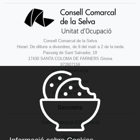
Consell Comarcal de la Selva
Horari: De dilluns a divendres, de 9 del matí a 2 de la tarda
Passeig de Sant Salvador, 19
17430 SANTA COLOMA DE FARNERS Girona
972807159
ocupacio@selva.cat
Política de privacitat
Avís legal
Política de cookies
Seccions
Servei Integral d'Ocupació
Sol·licitants
Ofertes