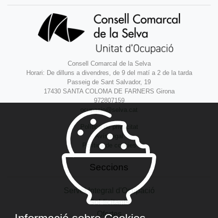
Consell Comarcal de la Selva
Horari: De dilluns a divendres, de 9 del matí a 2 de la tarda
Passeig de Sant Salvador, 19
17430 SANTA COLOMA DE FARNERS Girona
972807159
ocupacio@selva.cat
Política de privacitat
Avís legal
Política de cookies
Seccions
Servei Integral d'Ocupació
Sol·licitants
Ofertes