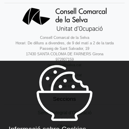
Consell Comarcal de la Selva
Horari: De dilluns a divendres, de 9 del matí a 2 de la tarda
Passeig de Sant Salvador, 19
17430 SANTA COLOMA DE FARNERS Girona
972807159
ocupacio@selva.cat
Política de privacitat
Avís legal
Política de cookies
Seccions
Servei Integral d'Ocupació
Sol·licitants
Ofertes