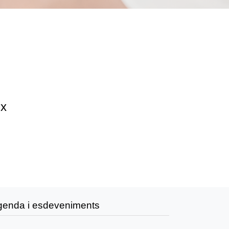
ix
genda i esdeveniments