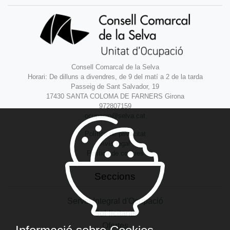
Consell Comarcal de la Selva
Horari: De dilluns a divendres, de 9 del matí a 2 de la tarda
Passeig de Sant Salvador, 19
17430 SANTA COLOMA DE FARNERS Girona
972807159
ocupacio@selva.cat
Política de privacitat
Avís legal
Política de cookies
Seccions
Servei Integral d'Ocupació
Sol·licitants
Ofertes