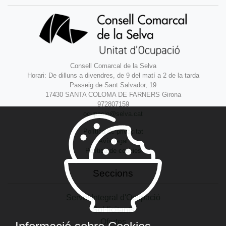
Consell Comarcal de la Selva
Horari: De dilluns a divendres, de 9 del matí a 2 de la tarda
Passeig de Sant Salvador, 19
17430 SANTA COLOMA DE FARNERS Girona
972807159
ocupacio@selva.cat
Política de privacitat
Avís legal
Política de cookies
Seccions
Servei Integral d'Ocupació
Sol·licitants
Ofertes