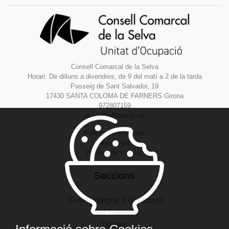
Consell Comarcal de la Selva
Horari: De dilluns a divendres, de 9 del matí a 2 de la tarda
Passeig de Sant Salvador, 19
17430 SANTA COLOMA DE FARNERS Girona
972807159
ocupacio@selva.cat
Política de privacitat
Avís legal
Política de cookies
Seccions
Servei Integral d'Ocupació
Sol·licitants
Ofertes