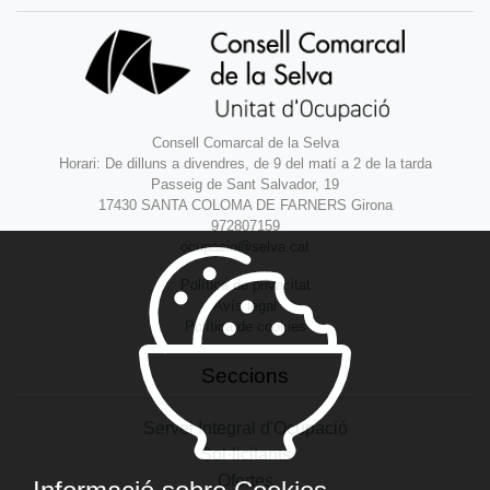
Consell Comarcal de la Selva
Horari: De dilluns a divendres, de 9 del matí a 2 de la tarda
Passeig de Sant Salvador, 19
17430 SANTA COLOMA DE FARNERS Girona
972807159
ocupacio@selva.cat
Política de privacitat
Avís legal
Política de cookies
Seccions
Servei Integral d'Ocupació
Sol·licitants
Ofertes