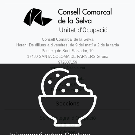
Consell Comarcal de la Selva
Horari: De dilluns a divendres, de 9 del matí a 2 de la tarda
Passeig de Sant Salvador, 19
17430 SANTA COLOMA DE FARNERS Girona
972807159
ocupacio@selva.cat
Política de privacitat
Avís legal
Política de cookies
Seccions
Servei Integral d'Ocupació
Sol·licitants
Ofertes