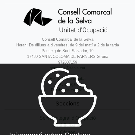
Consell Comarcal de la Selva
Horari: De dilluns a divendres, de 9 del matí a 2 de la tarda
Passeig de Sant Salvador, 19
17430 SANTA COLOMA DE FARNERS Girona
972807159
ocupacio@selva.cat
Política de privacitat
Avís legal
Política de cookies
Seccions
Servei Integral d'Ocupació
Sol·licitants
Ofertes