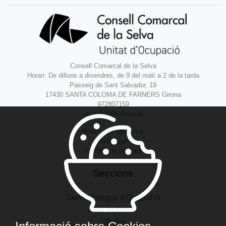
Consell Comarcal de la Selva
Horari: De dilluns a divendres, de 9 del matí a 2 de la tarda
Passeig de Sant Salvador, 19
17430 SANTA COLOMA DE FARNERS Girona
972807159
ocupacio@selva.cat
Política de privacitat
Avís legal
Política de cookies
Seccions
Servei Integral d'Ocupació
Sol·licitants
Ofertes