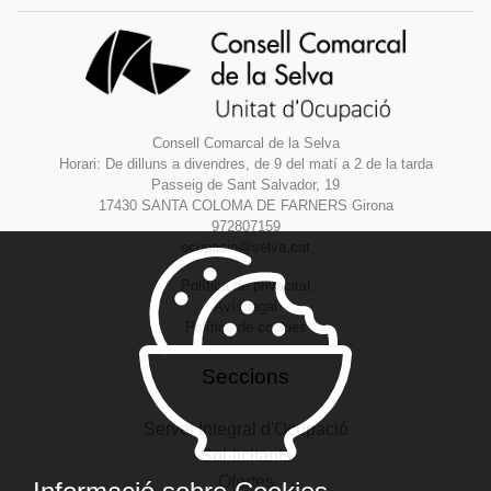
Consell Comarcal de la Selva
Horari: De dilluns a divendres, de 9 del matí a 2 de la tarda
Passeig de Sant Salvador, 19
17430 SANTA COLOMA DE FARNERS Girona
972807159
ocupacio@selva.cat
Política de privacitat
Avís legal
Política de cookies
Seccions
Servei Integral d'Ocupació
Sol·licitants
Ofertes