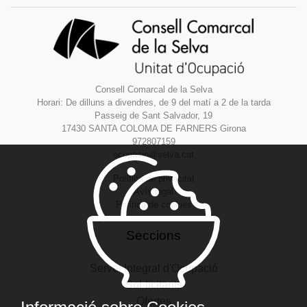
Consell Comarcal de la Selva
Horari: De dilluns a divendres, de 9 del matí a 2 de la tarda
Passeig de Sant Salvador, 19
17430 SANTA COLOMA DE FARNERS Girona
972807159
ocupacio@selva.cat
Política de privacitat
Avís legal
Política de cookies
Seccions
Servei Integral d'Ocupació
Sol·licitants
Ofertes