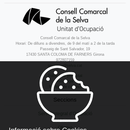
Consell Comarcal de la Selva
Horari: De dilluns a divendres, de 9 del matí a 2 de la tarda
Passeig de Sant Salvador, 19
17430 SANTA COLOMA DE FARNERS Girona
972807159
ocupacio@selva.cat
Política de privacitat
Avís legal
Política de cookies
Seccions
Servei Integral d'Ocupació
Sol·licitants
Ofertes