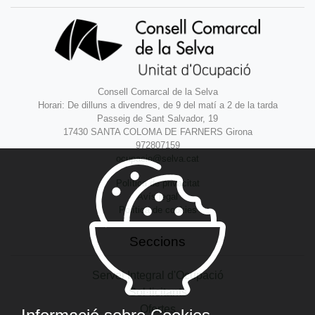
Consell Comarcal de la Selva
Horari: De dilluns a divendres, de 9 del matí a 2 de la tarda
Passeig de Sant Salvador, 19
17430 SANTA COLOMA DE FARNERS Girona
972807159
ocupacio@selva.cat
Política de privacitat
Avís legal
Política de cookies
Seccions
Servei Integral d'Ocupació
Sol·licitants
Ofertes