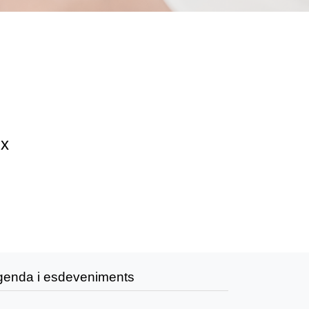
ix
genda i esdeveniments