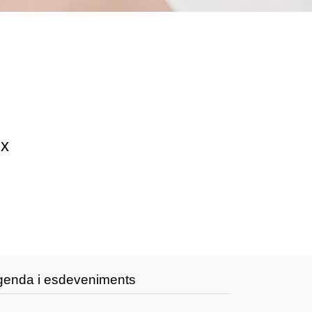
ix
genda i esdeveniments