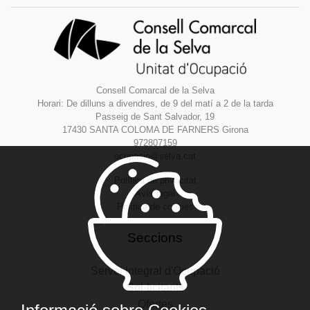
Consell Comarcal de la Selva
Horari: De dilluns a divendres, de 9 del matí a 2 de la tarda
Passeig de Sant Salvador, 19
17430 SANTA COLOMA DE FARNERS Girona
972807159
ocupacio@selva.cat
Política de privacitat
Avís legal
Política de cookies
Seccions
Servei Integral d'Ocupació
Sol·licitants
Ofertes