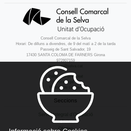
Consell Comarcal de la Selva
Horari: De dilluns a divendres, de 9 del matí a 2 de la tarda
Passeig de Sant Salvador, 19
17430 SANTA COLOMA DE FARNERS Girona
972807159
ocupacio@selva.cat
Política de privacitat
Avís legal
Política de cookies
Seccions
Servei Integral d'Ocupació
Sol·licitants
Ofertes