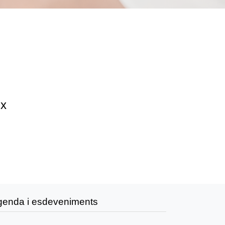
ix
genda i esdeveniments