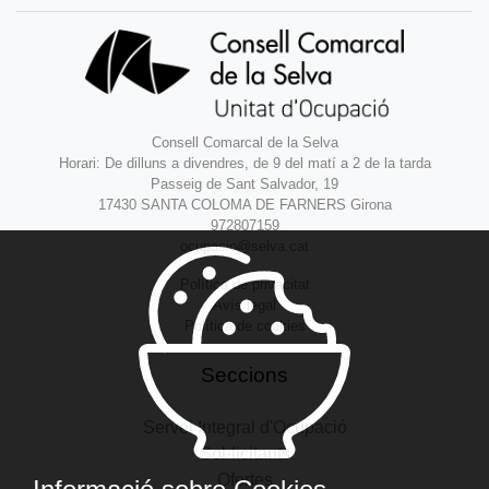
Consell Comarcal de la Selva
Horari: De dilluns a divendres, de 9 del matí a 2 de la tarda
Passeig de Sant Salvador, 19
17430 SANTA COLOMA DE FARNERS Girona
972807159
ocupacio@selva.cat
Política de privacitat
Avís legal
Política de cookies
Seccions
Servei Integral d'Ocupació
Sol·licitants
Ofertes