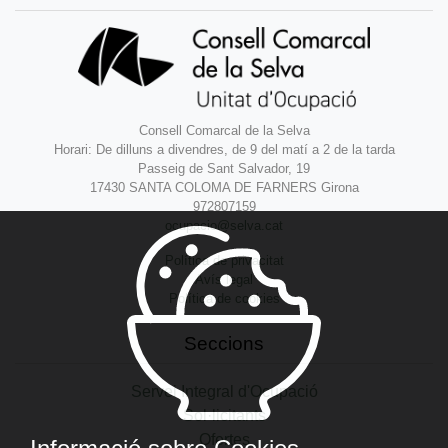
Consell Comarcal de la Selva
Horari: De dilluns a divendres, de 9 del matí a 2 de la tarda
Passeig de Sant Salvador, 19
17430 SANTA COLOMA DE FARNERS Girona
972807159
ocupacio@selva.cat
Política de privacitat
Avís legal
Política de cookies
Seccions
Servei Integral d'Ocupació
Sol·licitants
Ofertes