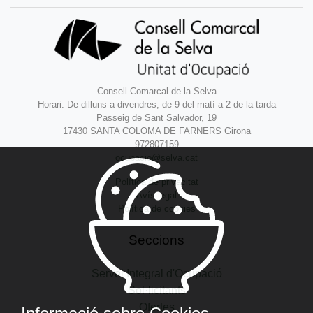
Consell Comarcal de la Selva
Horari: De dilluns a divendres, de 9 del matí a 2 de la tarda
Passeig de Sant Salvador, 19
17430 SANTA COLOMA DE FARNERS Girona
972807159
ocupacio@selva.cat
Política de privacitat
Avís legal
Política de cookies
Seccions
Servei Integral d'Ocupació
Sol·licitants
Ofertes