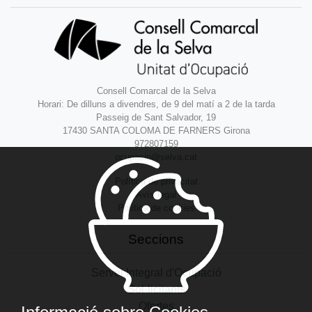
Consell Comarcal de la Selva
Horari: De dilluns a divendres, de 9 del matí a 2 de la tarda
Passeig de Sant Salvador, 19
17430 SANTA COLOMA DE FARNERS Girona
972807159
ocupacio@selva.cat
Política de privacitat
Avís legal
Política de cookies
Seccions
Servei Integral d'Ocupació
Sol·licitants
Ofertes