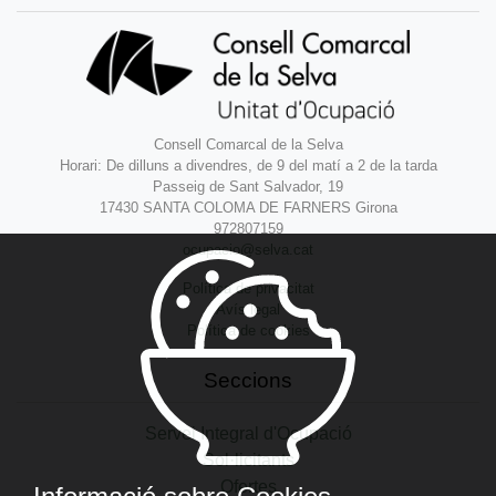
Consell Comarcal de la Selva
Horari: De dilluns a divendres, de 9 del matí a 2 de la tarda
Passeig de Sant Salvador, 19
17430 SANTA COLOMA DE FARNERS Girona
972807159
ocupacio@selva.cat
Política de privacitat
Avís legal
Política de cookies
Seccions
Servei Integral d'Ocupació
Sol·licitants
Ofertes