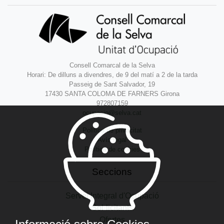
Consell Comarcal de la Selva
Horari: De dilluns a divendres, de 9 del matí a 2 de la tarda
Passeig de Sant Salvador, 19
17430 SANTA COLOMA DE FARNERS Girona
972807159
ocupacio@selva.cat
Política de privacitat
Avís legal
Política de cookies
Seccions
Servei Integral d'Ocupació
Sol·licitants
Ofertes