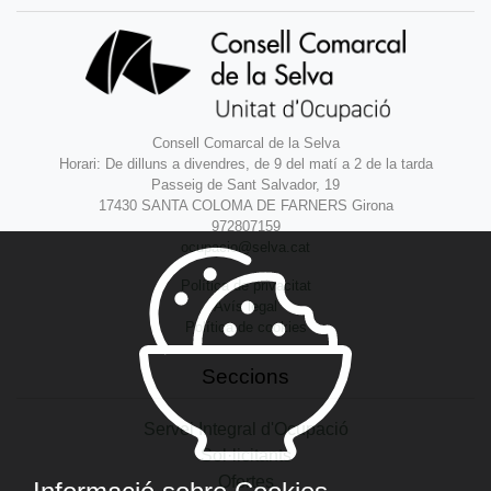
Consell Comarcal de la Selva
Horari: De dilluns a divendres, de 9 del matí a 2 de la tarda
Passeig de Sant Salvador, 19
17430 SANTA COLOMA DE FARNERS Girona
972807159
ocupacio@selva.cat
Política de privacitat
Avís legal
Política de cookies
Seccions
Servei Integral d'Ocupació
Sol·licitants
Ofertes