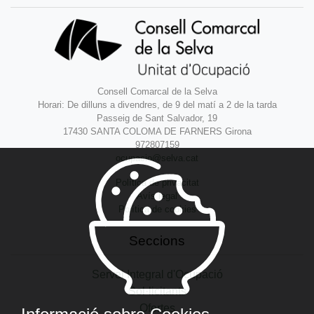
Consell Comarcal de la Selva
Horari: De dilluns a divendres, de 9 del matí a 2 de la tarda
Passeig de Sant Salvador, 19
17430 SANTA COLOMA DE FARNERS Girona
972807159
ocupacio@selva.cat
Política de privacitat
Avís legal
Política de cookies
Seccions
Servei Integral d'Ocupació
Sol·licitants
Ofertes