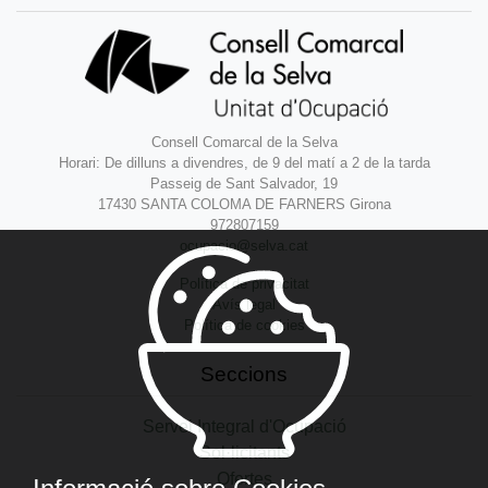
Consell Comarcal de la Selva
Horari: De dilluns a divendres, de 9 del matí a 2 de la tarda
Passeig de Sant Salvador, 19
17430 SANTA COLOMA DE FARNERS Girona
972807159
ocupacio@selva.cat
Política de privacitat
Avís legal
Política de cookies
Seccions
Servei Integral d'Ocupació
Sol·licitants
Ofertes