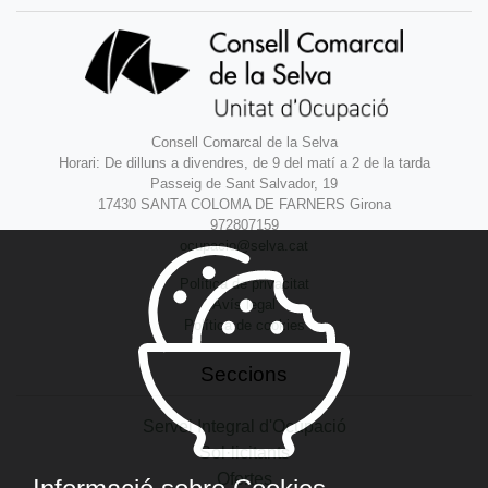
Consell Comarcal de la Selva
Horari: De dilluns a divendres, de 9 del matí a 2 de la tarda
Passeig de Sant Salvador, 19
17430 SANTA COLOMA DE FARNERS Girona
972807159
ocupacio@selva.cat
Política de privacitat
Avís legal
Política de cookies
Seccions
Servei Integral d'Ocupació
Sol·licitants
Ofertes