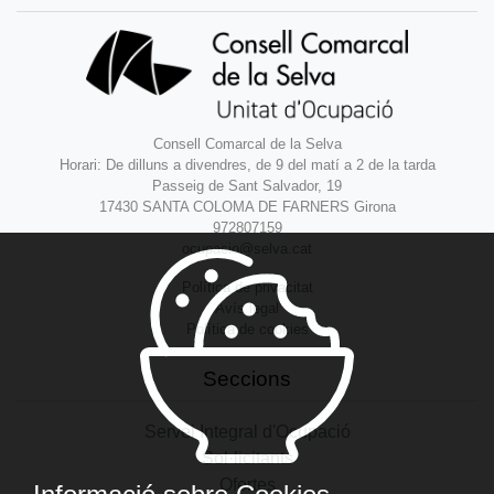
Consell Comarcal de la Selva
Horari: De dilluns a divendres, de 9 del matí a 2 de la tarda
Passeig de Sant Salvador, 19
17430 SANTA COLOMA DE FARNERS Girona
972807159
ocupacio@selva.cat
Política de privacitat
Avís legal
Política de cookies
Seccions
Servei Integral d'Ocupació
Sol·licitants
Ofertes