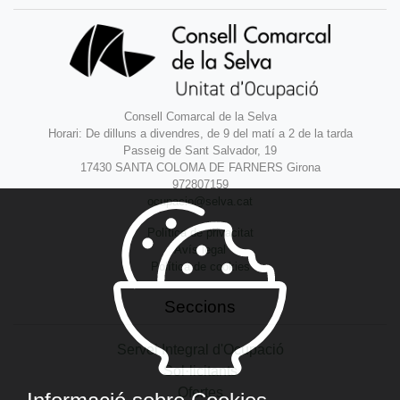
Consell Comarcal de la Selva
Horari: De dilluns a divendres, de 9 del matí a 2 de la tarda
Passeig de Sant Salvador, 19
17430 SANTA COLOMA DE FARNERS Girona
972807159
ocupacio@selva.cat
Política de privacitat
Avís legal
Política de cookies
Seccions
Servei Integral d'Ocupació
Sol·licitants
Ofertes