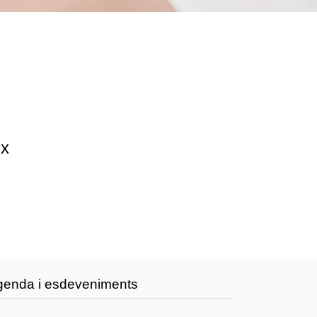
ix
genda i esdeveniments