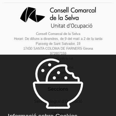
Consell Comarcal de la Selva
Horari: De dilluns a divendres, de 9 del matí a 2 de la tarda
Passeig de Sant Salvador, 19
17430 SANTA COLOMA DE FARNERS Girona
972807159
ocupacio@selva.cat
Política de privacitat
Avís legal
Política de cookies
Seccions
Servei Integral d'Ocupació
Sol·licitants
Ofertes