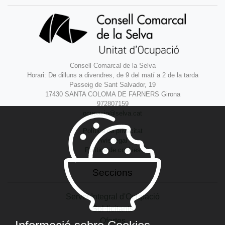
Consell Comarcal de la Selva
Horari: De dilluns a divendres, de 9 del matí a 2 de la tarda
Passeig de Sant Salvador, 19
17430 SANTA COLOMA DE FARNERS Girona
972807159
ocupacio@selva.cat
Política de privacitat
Avís legal
Política de cookies
Seccions
Servei Integral d'Ocupació
Sol·licitants
Ofertes