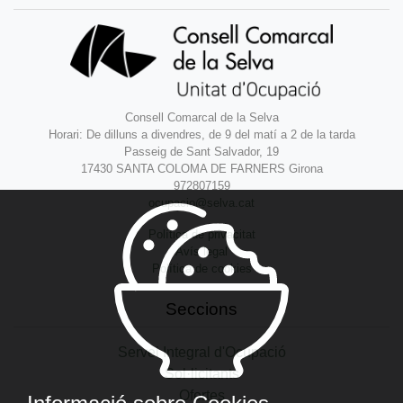
Consell Comarcal de la Selva
Horari: De dilluns a divendres, de 9 del matí a 2 de la tarda
Passeig de Sant Salvador, 19
17430 SANTA COLOMA DE FARNERS Girona
972807159
ocupacio@selva.cat
Política de privacitat
Avís legal
Política de cookies
Seccions
Servei Integral d'Ocupació
Sol·licitants
Ofertes