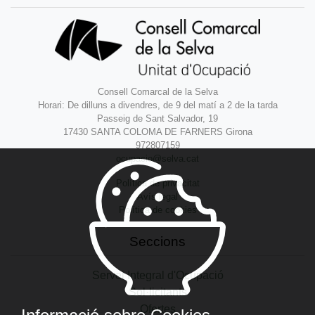
Consell Comarcal de la Selva
Horari: De dilluns a divendres, de 9 del matí a 2 de la tarda
Passeig de Sant Salvador, 19
17430 SANTA COLOMA DE FARNERS Girona
972807159
ocupacio@selva.cat
Política de privacitat
Avís legal
Política de cookies
Seccions
Servei Integral d'Ocupació
Sol·licitants
Ofertes