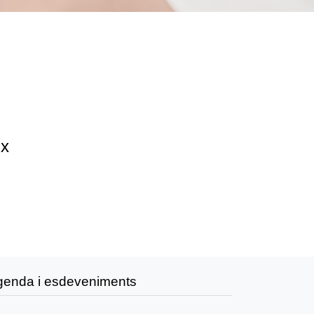
ix
genda i esdeveniments