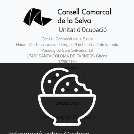
Consell Comarcal de la Selva
Horari: De dilluns a divendres, de 9 del matí a 2 de la tarda
Passeig de Sant Salvador, 19
17430 SANTA COLOMA DE FARNERS Girona
972807159
ocupacio@selva.cat
Política de privacitat
Avís legal
Política de cookies
Seccions
Servei Integral d'Ocupació
Sol·licitants
Ofertes